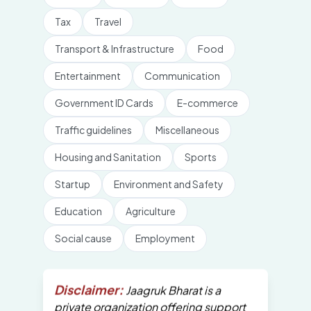
Tax
Travel
Transport & Infrastructure
Food
Entertainment
Communication
Government ID Cards
E-commerce
Traffic guidelines
Miscellaneous
Housing and Sanitation
Sports
Startup
Environment and Safety
Education
Agriculture
Social cause
Employment
Disclaimer:
Jaagruk Bharat is a
private organization offering support