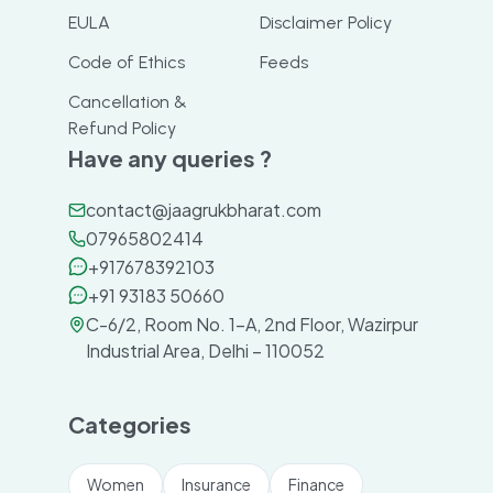
EULA
Disclaimer Policy
Code of Ethics
Feeds
Cancellation &
Refund Policy
Have any queries ?
contact@jaagrukbharat.com
07965802414
+917678392103
+91 93183 50660
C-6/2, Room No. 1-A, 2nd Floor, Wazirpur
Industrial Area, Delhi – 110052
Categories
Women
Insurance
Finance