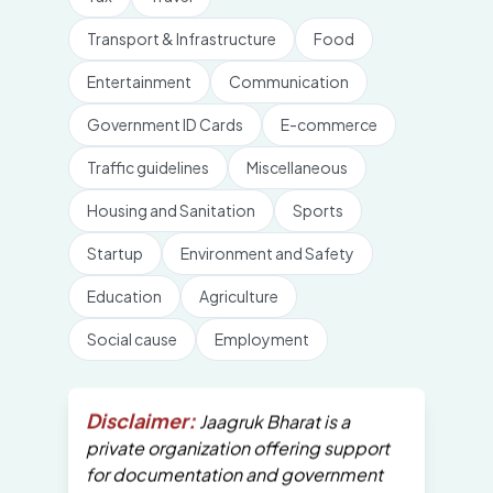
Transport & Infrastructure
Food
Entertainment
Communication
Government ID Cards
E-commerce
Traffic guidelines
Miscellaneous
Housing and Sanitation
Sports
Startup
Environment and Safety
Education
Agriculture
Social cause
Employment
Disclaimer:
Jaagruk Bharat is a
private organization offering support
for documentation and government