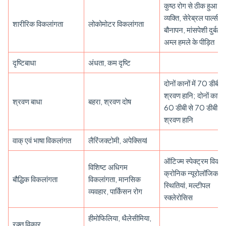
कुष्ठ रोग से ठीक हुआ
व्यक्ति, सेरेब्रल पाल्सी,
शारीरिक विकलांगता
लोकोमोटर विकलांगता
बौनापन, मांसपेशी दुर्बलत
अम्ल हमले के पीड़ित
दृष्टिबाधा
अंधता, कम दृष्टि
दोनों कानों में 70 डीबी
श्रवण हानि; दोनों कानों म
श्रवण बाधा
बहरा, श्रवण दोष
60 डीबी से 70 डीबी
श्रवण हानि
वाक् एवं भाषा विकलांगत
लैरिंजक्टोमी, अपेक्सियl
ऑटिज्म स्पेक्ट्रम विकार
विशिष्ट अधिगम
क्रोनिक न्यूरोलॉजिकल
बौद्धिक विकलांगता
विकलांगता, मानसिक
स्थितियां, मल्टीपल
व्यवहार, पार्किंसन रोग
स्क्लेरोसिस
हीमोफिलिया, थैलेसीमिया,
रक्त विकार