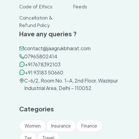
Code of Ethics
Feeds
Cancellation &
Refund Policy
Have any queries ?
contact@jaagrukbharat.com
07965802414
+917678392103
+91 93183 50660
C-6/2, Room No. 1-A, 2nd Floor, Wazirpur
Industrial Area, Delhi – 110052
Categories
Women
Insurance
Finance
Tax
Travel