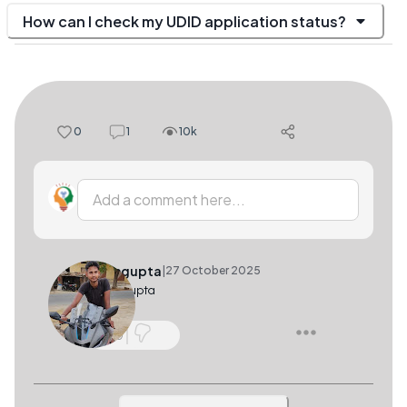
How can I check my UDID application status?
0
1
10k
Add a comment here...
Ahamgupta
|
27 October 2025
Aham gupta
0