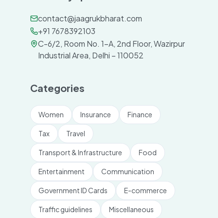
contact@jaagrukbharat.com
+91 7678392103
C-6/2, Room No. 1-A, 2nd Floor, Wazirpur
Industrial Area, Delhi – 110052
Categories
Women
Insurance
Finance
Tax
Travel
Transport & Infrastructure
Food
Entertainment
Communication
Government ID Cards
E-commerce
Traffic guidelines
Miscellaneous