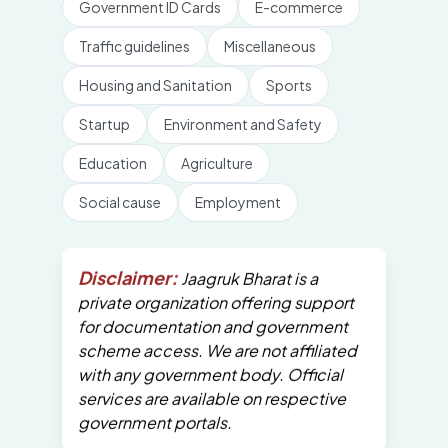
Government ID Cards
E-commerce
Traffic guidelines
Miscellaneous
Housing and Sanitation
Sports
Startup
Environment and Safety
Education
Agriculture
Social cause
Employment
Disclaimer:
Jaagruk Bharat is a
private organization offering support
for documentation and government
scheme access. We are not affiliated
with any government body. Official
services are available on respective
government portals.